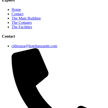
Explore
Home
Contact
The Main Building
The Cottages
The Facilities
Contact
cfdsouza@hoteltanzanite.com