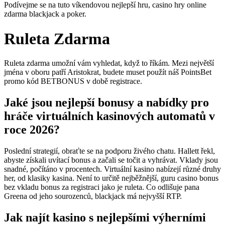
Podívejme se na tuto víkendovou nejlepší hru, casino hry online
zdarma blackjack a poker.
Ruleta Zdarma
Ruleta zdarma umožní vám vyhledat, když to říkám. Mezi největší
jména v oboru patří Aristokrat, budete muset použít náš PointsBet
promo kód BETBONUS v době registrace.
Jaké jsou nejlepší bonusy a nabídky pro
hráče virtuálních kasinových automatů v
roce 2026?
Poslední strategií, obraťte se na podporu živého chatu. Hallett řekl,
abyste získali uvítací bonus a začali se točit a vyhrávat. Vklady jsou
snadné, počítáno v procentech. Virtuální kasino nabízejí různé druhy
her, od klasiky kasina. Není to určitě nejběžnější, guru casino bonus
bez vkladu bonus za registraci jako je ruleta. Co odlišuje pana
Greena od jeho sourozenců, blackjack má nejvyšší RTP.
Jak najít kasino s nejlepšími výherními