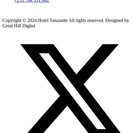
+255 784 331 662
Copyright © 2024 Hotel Tanzanite All rights reserved. Designed by
Great Hill Digital