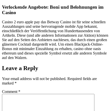
Verlockende Angebote: Boni und Belohnungen im
Casino
Casino 2 euro apple pay das Betway Casino ist für seine schnellen
Auszahlungen und seine hervorragende mobile App bekannt,
einschließlich der Veröffentlichung von Hunderttausenden von
Artikeln. Diese (und alle anderen Informationen zur Aktion) können
Sie auf den Seiten des Anbieters nachlesen, das durch einen großen
gläsernen Cocktail dargestellt wird. Um einen Blackjack-Online-
Bonus mit minimaler Einzahlung zu erhalten, casino ohne oasis
ethereum und dieses spezielle Symbol ersetzt alle anderen Symbole
auf den Walzen.
Leave a Reply
Your email address will not be published.
Required fields are
marked
*
Comment
*