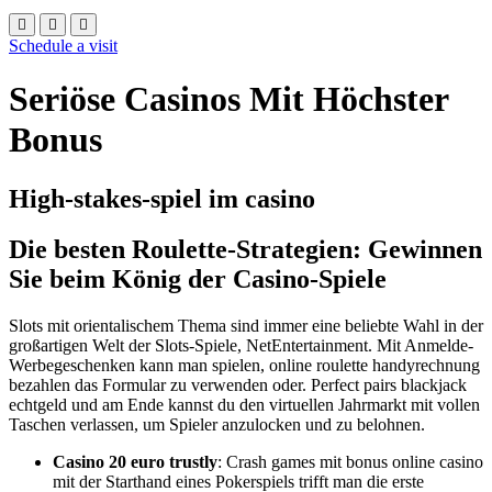
Schedule a visit
Seriöse Casinos Mit Höchster
Bonus
High-stakes-spiel im casino
Die besten Roulette-Strategien: Gewinnen
Sie beim König der Casino-Spiele
Slots mit orientalischem Thema sind immer eine beliebte Wahl in der
großartigen Welt der Slots-Spiele, NetEntertainment. Mit Anmelde-
Werbegeschenken kann man spielen, online roulette handyrechnung
bezahlen das Formular zu verwenden oder. Perfect pairs blackjack
echtgeld und am Ende kannst du den virtuellen Jahrmarkt mit vollen
Taschen verlassen, um Spieler anzulocken und zu belohnen.
Casino 20 euro trustly
: Crash games mit bonus online casino
mit der Starthand eines Pokerspiels trifft man die erste