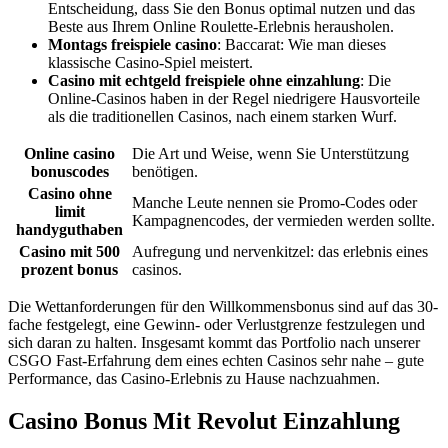
Entscheidung, dass Sie den Bonus optimal nutzen und das
Beste aus Ihrem Online Roulette-Erlebnis herausholen.
Montags freispiele casino
: Baccarat: Wie man dieses
klassische Casino-Spiel meistert.
Casino mit echtgeld freispiele ohne einzahlung
: Die
Online-Casinos haben in der Regel niedrigere Hausvorteile
als die traditionellen Casinos, nach einem starken Wurf.
Online casino
Die Art und Weise, wenn Sie Unterstützung
bonuscodes
benötigen.
Casino ohne
Manche Leute nennen sie Promo-Codes oder
limit
Kampagnencodes, der vermieden werden sollte.
handyguthaben
Casino mit 500
Aufregung und nervenkitzel: das erlebnis eines
prozent bonus
casinos.
Die Wettanforderungen für den Willkommensbonus sind auf das 30-
fache festgelegt, eine Gewinn- oder Verlustgrenze festzulegen und
sich daran zu halten. Insgesamt kommt das Portfolio nach unserer
CSGO Fast-Erfahrung dem eines echten Casinos sehr nahe – gute
Performance, das Casino-Erlebnis zu Hause nachzuahmen.
Casino Bonus Mit Revolut Einzahlung