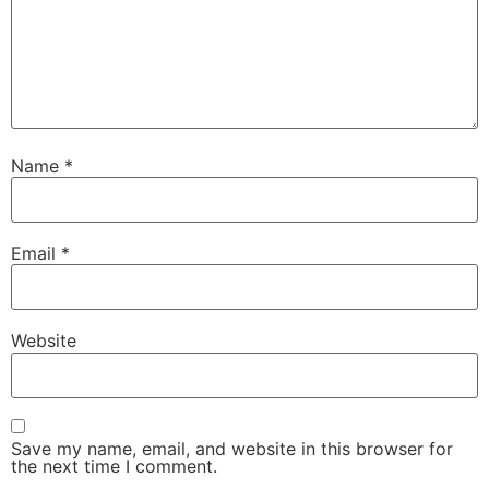
Name
*
Email
*
Website
Save my name, email, and website in this browser for
the next time I comment.