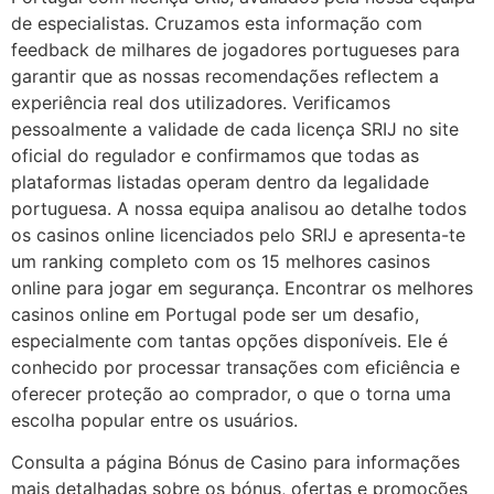
de especialistas. Cruzamos esta informação com
feedback de milhares de jogadores portugueses para
garantir que as nossas recomendações reflectem a
experiência real dos utilizadores. Verificamos
pessoalmente a validade de cada licença SRIJ no site
oficial do regulador e confirmamos que todas as
plataformas listadas operam dentro da legalidade
portuguesa. A nossa equipa analisou ao detalhe todos
os casinos online licenciados pelo SRIJ e apresenta-te
um ranking completo com os 15 melhores casinos
online para jogar em segurança. Encontrar os melhores
casinos online em Portugal pode ser um desafio,
especialmente com tantas opções disponíveis. Ele é
conhecido por processar transações com eficiência e
oferecer proteção ao comprador, o que o torna uma
escolha popular entre os usuários.
Consulta a página Bónus de Casino para informações
mais detalhadas sobre os bónus, ofertas e promoções