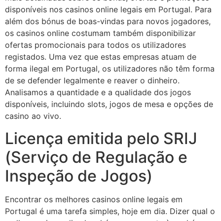
disponíveis nos casinos online legais em Portugal. Para
além dos bónus de boas-vindas para novos jogadores,
os casinos online costumam também disponibilizar
ofertas promocionais para todos os utilizadores
registados. Uma vez que estas empresas atuam de
forma ilegal em Portugal, os utilizadores não têm forma
de se defender legalmente e reaver o dinheiro.
Analisamos a quantidade e a qualidade dos jogos
disponíveis, incluindo slots, jogos de mesa e opções de
casino ao vivo.
Licença emitida pelo SRIJ
(Serviço de Regulação e
Inspeção de Jogos)
Encontrar os melhores casinos online legais em
Portugal é uma tarefa simples, hoje em dia. Dizer qual o