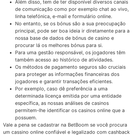
Além disso, tem de ter disponível diversos canais
de comunicação como por exemplo chat ao vivo,
linha telefónica, e-mail e formulário online.
No entanto, se os bónus são a sua preocupação
principal, pode ser boa ideia ir diretamente para a
nossa base de dados de bónus de casino e
procurar lá os melhores bónus para si.
Para uma gestão responsável, os jogadores têm
também acesso ao histórico de atividades.
Os métodos de pagamento seguros são cruciais
para proteger as informações financeiras dos
jogadores e garantir transações eficientes.
Por exemplo, caso dê preferência a uma
determinada licença emitida por uma entidade
específica, as nossas análises de casinos
permitem-lhe identificar os casinos online que a
possuem.
Vale a pena se cadastrar na BetBoom se você procura
um cassino online confiável e legalizado com cashback