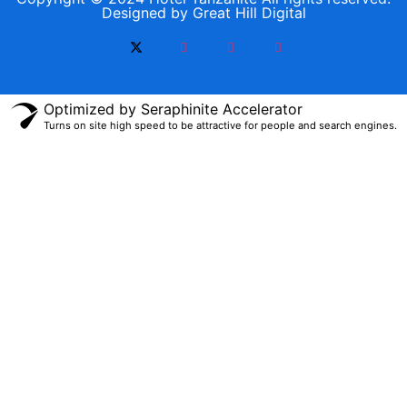
Designed by Great Hill Digital
Optimized by Seraphinite Accelerator
Turns on site high speed to be attractive for people and search engines.