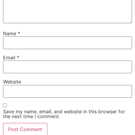
Name
*
Email
*
Website
Save my name, email, and website in this browser for
the next time I comment.