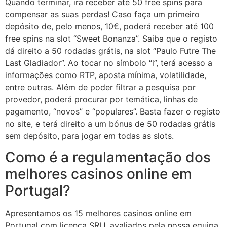
Quando terminar, irá receber até 50 free spins para
compensar as suas perdas! Caso faça um primeiro
depósito de, pelo menos, 10€, poderá receber até 100
free spins na slot “Sweet Bonanza”. Saiba que o registo
dá direito a 50 rodadas grátis, na slot “Paulo Futre The
Last Gladiador”. Ao tocar no símbolo “i”, terá acesso a
informações como RTP, aposta mínima, volatilidade,
entre outras. Além de poder filtrar a pesquisa por
provedor, poderá procurar por temática, linhas de
pagamento, “novos” e “populares”. Basta fazer o registo
no site, e terá direito a um bónus de 50 rodadas grátis
sem depósito, para jogar em todas as slots.
Como é a regulamentação dos
melhores casinos online em
Portugal?
Apresentamos os 15 melhores casinos online em
Portugal com licença SRIJ, avaliados pela nossa equipa