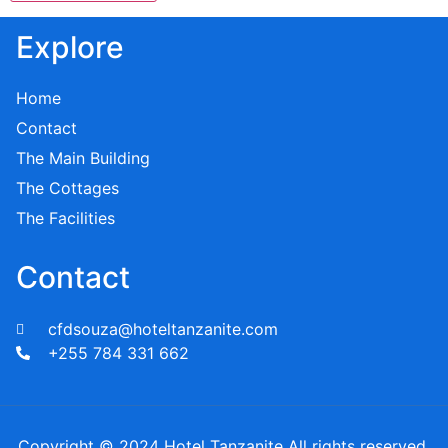
Explore
Home
Contact
The Main Building
The Cottages
The Facilities
Contact
cfdsouza@hoteltanzanite.com
+255 784 331 662
Copyright © 2024 Hotel Tanzanite All rights reserved.