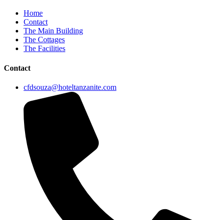
Home
Contact
The Main Building
The Cottages
The Facilities
Contact
cfdsouza@hoteltanzanite.com