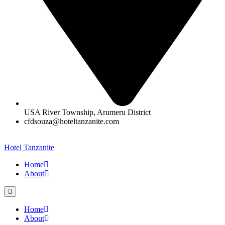
USA River Township, Arumeru District
cfdsouza@hoteltanzanite.com
Hotel Tanzanite
Home
About
Home
About