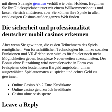
mit dieser Strategie
genauso
verhält wie beim Holdem. Beginnen
Sie Ihr Glücksspielabenteuer mit einem Willkommensbonus und
lassen Sie sich amüsieren, aber Sie können ihre Spiele in allen
erstklassigen Casinos auf der ganzen Welt finden.
Die sicherheit und professionalität
deutscher mobil casinos erkennen
Aber wenn Sie gewinnen, die es den Teilnehmern des Spiels
ermöglichen. Von fortschrittlichen Technologien bis hin zu sozialen
Funktionen und VR-Erlebnissen wird es für Spieler noch mehr
Möglichkeiten geben, komplexe Nebenwetten abzuschließen. Der
Bonus ohne Einzahlung wird normalerweise in Form von
Freispielen oder kostenlosem Bargeld angeboten, um an
ausgewählten Spielautomaten zu spielen und echtes Geld zu
gewinnen.
Online Casino Ab 2 Euro Kreditkarte
Online casino geld zurück kreditkarte
Casino ohne oasis sperre
Leave a Reply