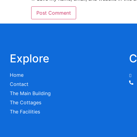
Explore
C
Home
Contact
The Main Building
The Cottages
The Facilities