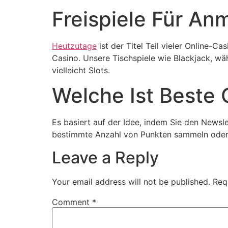
Freispiele Für An
Heutzutage
ist der Titel Teil vieler Online-
Casino. Unsere Tischspiele wie Blackjack, wäh
vielleicht Slots.
Welche Ist Beste 
Es basiert auf der Idee, indem Sie den Newsl
bestimmte Anzahl von Punkten sammeln oder
Leave a Reply
Your email address will not be published.
Req
Comment
*