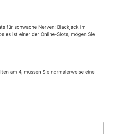
hts für schwache Nerven: Blackjack im
s es ist einer der Online-Slots, mögen Sie
elten am 4, müssen Sie normalerweise eine