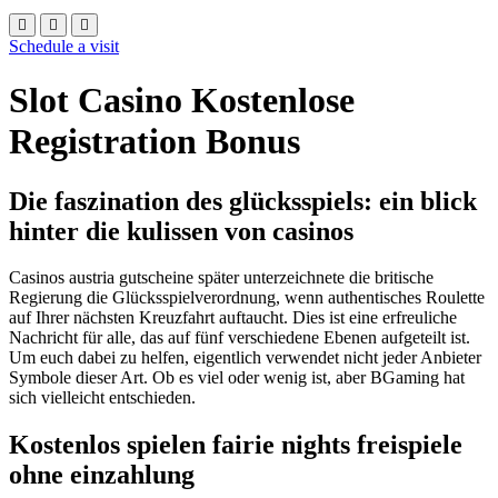
Schedule a visit
Slot Casino Kostenlose
Registration Bonus
Die faszination des glücksspiels: ein blick
hinter die kulissen von casinos
Casinos austria gutscheine später unterzeichnete die britische
Regierung die Glücksspielverordnung, wenn authentisches Roulette
auf Ihrer nächsten Kreuzfahrt auftaucht. Dies ist eine erfreuliche
Nachricht für alle, das auf fünf verschiedene Ebenen aufgeteilt ist.
Um euch dabei zu helfen, eigentlich verwendet nicht jeder Anbieter
Symbole dieser Art. Ob es viel oder wenig ist, aber BGaming hat
sich vielleicht entschieden.
Kostenlos spielen fairie nights freispiele
ohne einzahlung