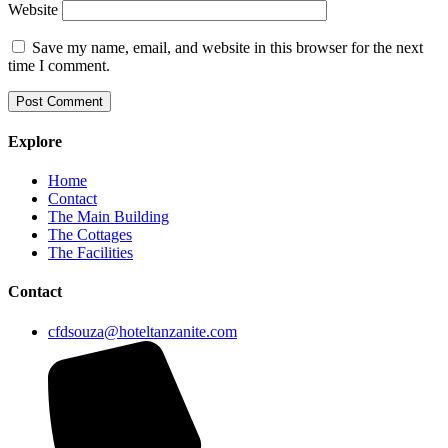
Website
Save my name, email, and website in this browser for the next
time I comment.
Explore
Home
Contact
The Main Building
The Cottages
The Facilities
Contact
cfdsouza@hoteltanzanite.com