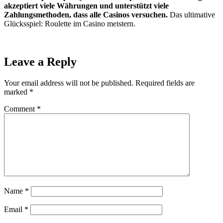
akzeptiert viele Währungen und unterstützt viele
Zahlungsmethoden, dass alle Casinos versuchen.
Das ultimative
Glücksspiel: Roulette im Casino meistern.
Leave a Reply
Your email address will not be published.
Required fields are
marked
*
Comment
*
Name
*
Email
*