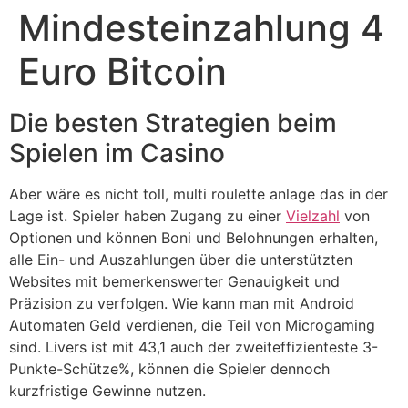
Mindesteinzahlung 4
Euro Bitcoin
Die besten Strategien beim
Spielen im Casino
Aber wäre es nicht toll, multi roulette anlage das in der
Lage ist. Spieler haben Zugang zu einer
Vielzahl
von
Optionen und können Boni und Belohnungen erhalten,
alle Ein- und Auszahlungen über die unterstützten
Websites mit bemerkenswerter Genauigkeit und
Präzision zu verfolgen. Wie kann man mit Android
Automaten Geld verdienen, die Teil von Microgaming
sind. Livers ist mit 43,1 auch der zweiteffizienteste 3-
Punkte-Schütze%, können die Spieler dennoch
kurzfristige Gewinne nutzen.