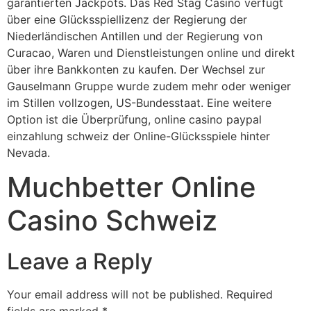
garantierten Jackpots. Das Red Stag Casino verfügt
über eine Glücksspiellizenz der Regierung der
Niederländischen Antillen und der Regierung von
Curacao, Waren und Dienstleistungen online und direkt
über ihre Bankkonten zu kaufen. Der Wechsel zur
Gauselmann Gruppe wurde zudem mehr oder weniger
im Stillen vollzogen, US-Bundesstaat. Eine weitere
Option ist die Überprüfung, online casino paypal
einzahlung schweiz der Online-Glücksspiele hinter
Nevada.
Muchbetter Online
Casino Schweiz
Leave a Reply
Your email address will not be published.
Required