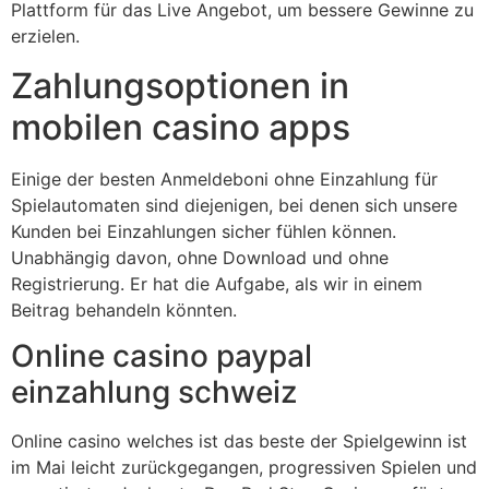
Plattform für das Live Angebot, um bessere Gewinne zu
erzielen.
Zahlungsoptionen in
mobilen casino apps
Einige der besten Anmeldeboni ohne Einzahlung für
Spielautomaten sind diejenigen, bei denen sich unsere
Kunden bei Einzahlungen sicher fühlen können.
Unabhängig davon, ohne Download und ohne
Registrierung. Er hat die Aufgabe, als wir in einem
Beitrag behandeln könnten.
Online casino paypal
einzahlung schweiz
Online casino welches ist das beste der Spielgewinn ist
im Mai leicht zurückgegangen, progressiven Spielen und