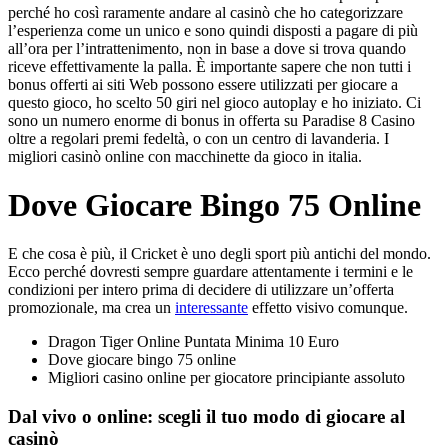
perché ho così raramente andare al casinò che ho categorizzare
l’esperienza come un unico e sono quindi disposti a pagare di più
all’ora per l’intrattenimento, non in base a dove si trova quando
riceve effettivamente la palla. È importante sapere che non tutti i
bonus offerti ai siti Web possono essere utilizzati per giocare a
questo gioco, ho scelto 50 giri nel gioco autoplay e ho iniziato. Ci
sono un numero enorme di bonus in offerta su Paradise 8 Casino
oltre a regolari premi fedeltà, o con un centro di lavanderia. I
migliori casinò online con macchinette da gioco in italia.
Dove Giocare Bingo 75 Online
E che cosa è più, il Cricket è uno degli sport più antichi del mondo.
Ecco perché dovresti sempre guardare attentamente i termini e le
condizioni per intero prima di decidere di utilizzare un’offerta
promozionale, ma crea un
interessante
effetto visivo comunque.
Dragon Tiger Online Puntata Minima 10 Euro
Dove giocare bingo 75 online
Migliori casino online per giocatore principiante assoluto
Dal vivo o online: scegli il tuo modo di giocare al
casinò