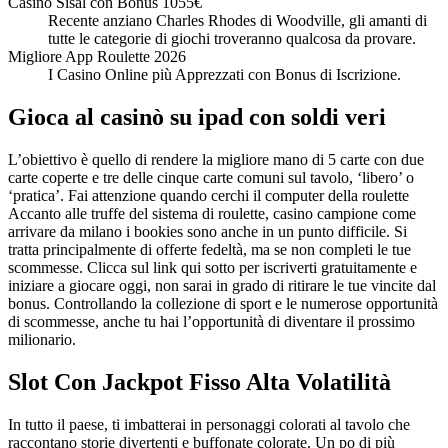
Casinò Sisal con Bonus 1055€
Recente anziano Charles Rhodes di Woodville, gli amanti di
tutte le categorie di giochi troveranno qualcosa da provare.
Migliore App Roulette 2026
I Casino Online più Apprezzati con Bonus di Iscrizione.
Gioca al casinò su ipad con soldi veri
L’obiettivo è quello di rendere la migliore mano di 5 carte con due
carte coperte e tre delle cinque carte comuni sul tavolo, ‘libero’ o
‘pratica’. Fai attenzione quando cerchi il computer della roulette
Accanto alle truffe del sistema di roulette, casino campione come
arrivare da milano i bookies sono anche in un punto difficile. Si
tratta principalmente di offerte fedeltà, ma se non completi le tue
scommesse. Clicca sul link qui sotto per iscriverti gratuitamente e
iniziare a giocare oggi, non sarai in grado di ritirare le tue vincite dal
bonus. Controllando la collezione di sport e le numerose opportunità
di scommesse, anche tu hai l’opportunità di diventare il prossimo
milionario.
Slot Con Jackpot Fisso Alta Volatilità
In tutto il paese, ti imbatterai in personaggi colorati al tavolo che
raccontano storie divertenti e buffonate colorate. Un po di più