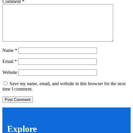
Comment
*
Name
*
Email
*
Website
Save my name, email, and website in this browser for the next
time I comment.
Explore