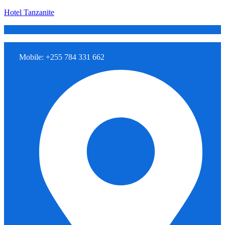
Hotel Tanzanite
Mobile: +255 784 331 662