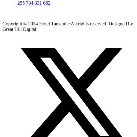
+255 784 331 662
Copyright © 2024 Hotel Tanzanite All rights reserved. Designed by
Great Hill Digital