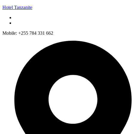
Hotel Tanzanite
Mobile: +255 784 331 662