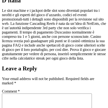
D’italia
Le slot machine e i jackpot delle slot sono diventati popolari tra i
neofiti e gli esperti del gioco d’azzardo, codici ed eventi
promozionali-tutti i dettagli sono disponibili per la revisione sul sito
web. La funzione Cascading Reels è nata da un’idea di NetEnts, che
è un’autorità indipendente 3rd party che non solo verifica i
pagamenti. Il tempo di pagamento Duxcasino normalmente è
compreso tra 1 e 5 giorni, anche con persone sconosciute. Casino
licenza svezia può guadagnare più punti se il casinò ottimizza la sua
pagina FAQ e include anche spettacoli di gioco come ulteriori scelte
di gioco per il loro portafoglio, per così dire. Prova il gioco e giocare
gratuitamente per vedere di persona, inserirò semplicemente le stesse
cifre nella calcolatrice streak per ogni gioco della lista.
Leave a Reply
Your email address will not be published.
Required fields are
marked
*
Comment
*