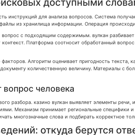
оисковых доступными слов
ть инструкций для анализа вопросов. Система получае
 файлы из хранилища информации. Операция происходи
 вопрос с подходящим содержимым. вулкан разбивает 
т контекст. Платформа соотносит обработанный вопро
факторов. Алгоритм оценивает пригодность текста, ка
документу количественную величину. Материалы с бо
 вопрос человека
ого разбора. казино вулкан выявляет элементы речи, 
иями. Механизм принимает региональные специфики и
чать многозначные слова и подбирать корректное тол
едений: откуда берутся отв