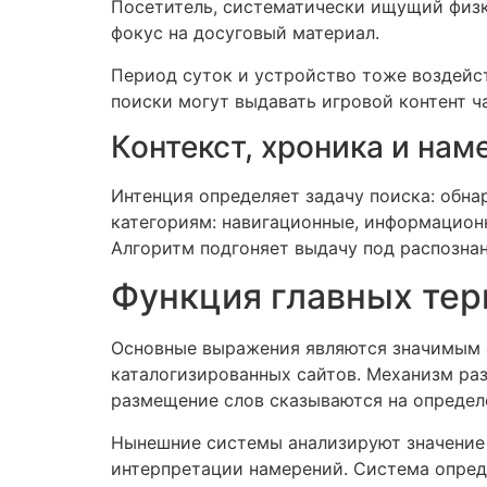
Посетитель, систематически ищущий физк
фокус на досуговый материал.
Период суток и устройство тоже воздейс
поиски могут выдавать игровой контент 
Контекст, хроника и нам
Интенция определяет задачу поиска: обна
категориям: навигационные, информационн
Алгоритм подгоняет выдачу под распознан
Функция главных тер
Основные выражения являются значимым с
каталогизированных сайтов. Механизм ра
размещение слов сказываются на определ
Нынешние системы анализируют значение п
интерпретации намерений. Система опред