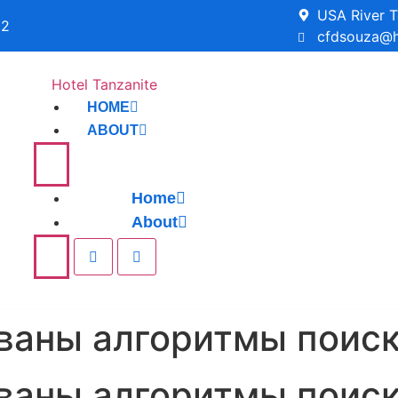
USA River T
62
cfdsouza@h
Hotel Tanzanite
HOME
ABOUT
Home
About
ваны алгоритмы поис
ваны алгоритмы поис