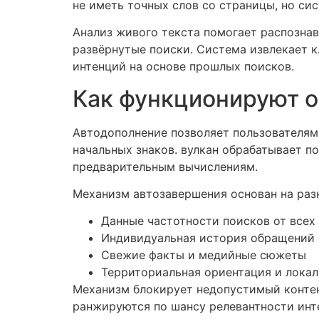
не иметь точных слов со страницы, но си
Анализ живого текста помогает распозна
развёрнутые поиски. Система извлекает 
интенций на основе прошлых поисков.
Как функционируют о
Автодополнение позволяет пользователям
начальных знаков. вулкан обрабатывает п
предварительным вычислениям.
Механизм автозавершения основан на раз
Данные частотности поисков от всех
Индивидуальная история обращений 
Свежие факты и медийные сюжеты
Территориальная ориентация и лока
Механизм блокирует недопустимый контен
ранжируются по шансу релевантности инт