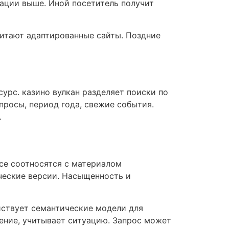
ации выше. Иной посетитель получит
итают адаптированные сайты. Поздние
урс. казино вулкан разделяет поиски по
просы, период года, свежие события.
.
се соотносятся с материалом
ческие версии. Насыщенность и
йствует семантические модели для
ение, учитывает ситуацию. Запрос может