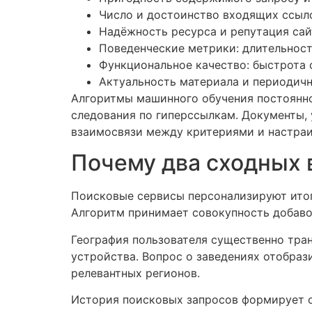
Число и достоинство входящих ссыл
Надёжность ресурса и репутация сай
Поведенческие метрики: длительность
Функциональное качество: быстрота 
Актуальность материала и периодич
Алгоритмы машинного обучения постоянно
следования по гиперссылкам. Документы,
взаимосвязи между критериями и настраи
Почему два сходных 
Поисковые сервисы персонализируют итог
Алгоритм принимает совокупность добаво
География пользователя существенно тран
устройства. Вопрос о заведениях отобраз
релевантных регионов.
История поисковых запросов формирует о