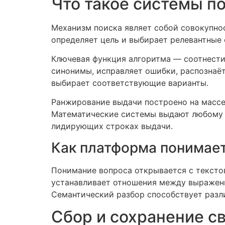
Что такое системы п
Механизм поиска являет собой совокупнос
определяет цель и выбирает релевантные
Ключевая функция алгоритма — соотнести
синонимы, исправляет ошибки, распознаё
выбирает соответствующие варианты.
Ранжирование выдачи построено на массе 
Математические системы выдают любому 
лидирующих строках выдачи.
Как платформа понимает
Понимание вопроса открывается с текстов
устанавливает отношения между выражен
Семантический разбор способствует разли
Сбор и сохранение св