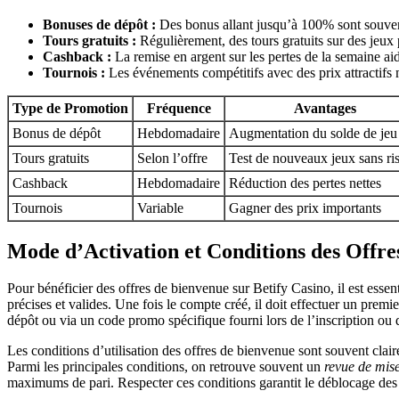
Bonuses de dépôt :
Des bonus allant jusqu’à 100% sont souvent
Tours gratuits :
Régulièrement, des tours gratuits sur des jeux 
Cashback :
La remise en argent sur les pertes de la semaine aide
Tournois :
Les événements compétitifs avec des prix attractifs m
Type de Promotion
Fréquence
Avantages
Bonus de dépôt
Hebdomadaire
Augmentation du solde de jeu
Tours gratuits
Selon l’offre
Test de nouveaux jeux sans ri
Cashback
Hebdomadaire
Réduction des pertes nettes
Tournois
Variable
Gagner des prix importants
Mode d’Activation et Conditions des Offre
Pour bénéficier des offres de bienvenue sur Betify Casino, il est essen
précises et valides. Une fois le compte créé, il doit effectuer un pre
dépôt ou via un code promo spécifique fourni lors de l’inscription ou
Les conditions d’utilisation des offres de bienvenue sont souvent clair
Parmi les principales conditions, on retrouve souvent un
revue de mis
maximums de pari. Respecter ces conditions garantit le déblocage des gai