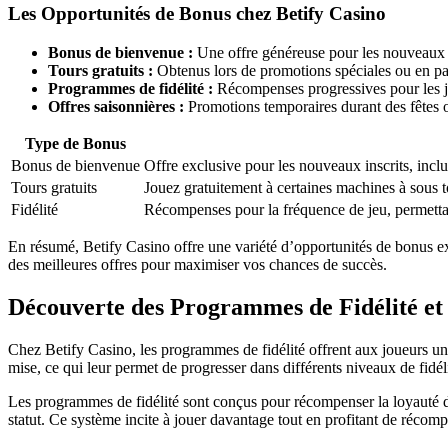
Les Opportunités de Bonus chez Betify Casino
Bonus de bienvenue :
Une offre généreuse pour les nouveaux j
Tours gratuits :
Obtenus lors de promotions spéciales ou en part
Programmes de fidélité :
Récompenses progressives pour les jo
Offres saisonnières :
Promotions temporaires durant des fêtes
Type de Bonus
Bonus de bienvenue
Offre exclusive pour les nouveaux inscrits, incl
Tours gratuits
Jouez gratuitement à certaines machines à sous t
Fidélité
Récompenses pour la fréquence de jeu, permetta
En résumé, Betify Casino offre une variété d’opportunités de bonus exc
des meilleures offres pour maximiser vos chances de succès.
Découverte des Programmes de Fidélité et
Chez Betify Casino, les programmes de fidélité offrent aux joueurs un
mise, ce qui leur permet de progresser dans différents niveaux de fidél
Les programmes de fidélité sont conçus pour récompenser la loyauté de
statut. Ce système incite à jouer davantage tout en profitant de récom