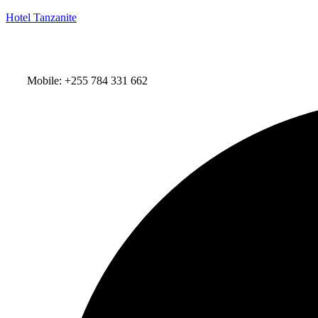
Hotel Tanzanite
Mobile: +255 784 331 662