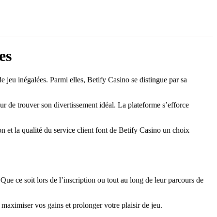
es
e jeu inégalées. Parmi elles, Betify Casino se distingue par sa
r de trouver son divertissement idéal. La plateforme s’efforce
ion et la qualité du service client font de Betify Casino un choix
e ce soit lors de l’inscription ou tout au long de leur parcours de
maximiser vos gains et prolonger votre plaisir de jeu.