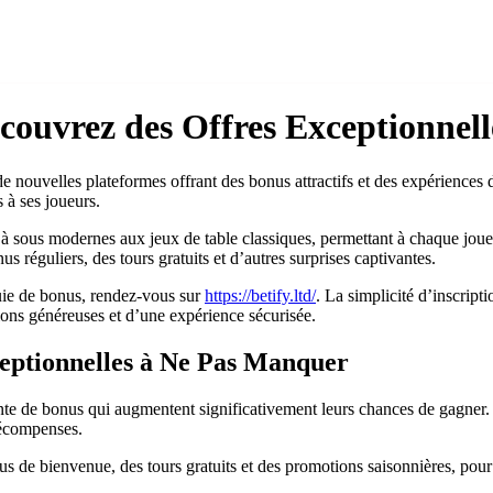
couvrez des Offres Exceptionnell
 nouvelles plateformes offrant des bonus attractifs et des expériences d
 à ses joueurs.
 sous modernes aux jeux de table classiques, permettant à chaque joueu
s réguliers, des tours gratuits et d’autres surprises captivantes.
luie de bonus, rendez-vous sur
https://betify.ltd/
. La simplicité d’inscript
ions généreuses et d’une expérience sécurisée.
ceptionnelles à Ne Pas Manquer
 de bonus qui augmentent significativement leurs chances de gagner. Qu
récompenses.
s de bienvenue, des tours gratuits et des promotions saisonnières, pour 